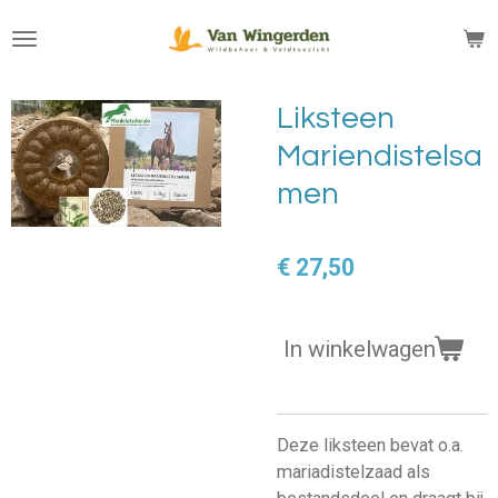
Ga
direct
naar
de
Liksteen
hoofdinhoud
Mariendistelsa
men
€ 27,50
In winkelwagen
Deze liksteen bevat o.a.
mariadistelzaad als