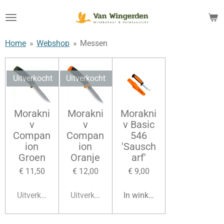
Ga
direct
naar
Home
»
Webshop
»
Messen
de
hoofdinhoud
Uitverkocht
Uitverkocht
Morakni
Morakni
Morakni
v
v
v Basic
Compan
Compan
546
ion
ion
'Sausch
Groen
Oranje
arf'
€ 11,50
€ 12,00
€ 9,00
Uitverkocht
Uitverkocht
In winkelwagen