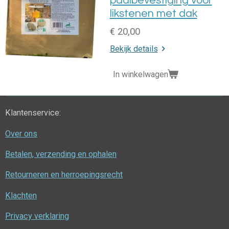
paalbevestiging voor
likstenen met dak
€ 20,00
Bekijk details
In winkelwagen
Klantenservice:
Over ons
Betalen, verzending en ophalen
Retourneren en herroepingsrecht
Klachten
Privacy verklaring