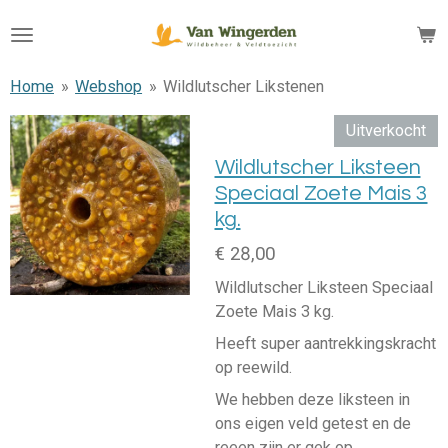
Ga
direct
naar
Home
»
Webshop
»
Wildlutscher Likstenen
de
hoofdinhoud
Uitverkocht
Wildlutscher Liksteen
Speciaal Zoete Mais 3
kg.
€ 28,00
Wildlutscher Liksteen Speciaal
Zoete Mais 3 kg.
Heeft super aantrekkingskracht
op reewild.
We hebben deze liksteen in
ons eigen veld getest en de
reeen zijn er gek op.