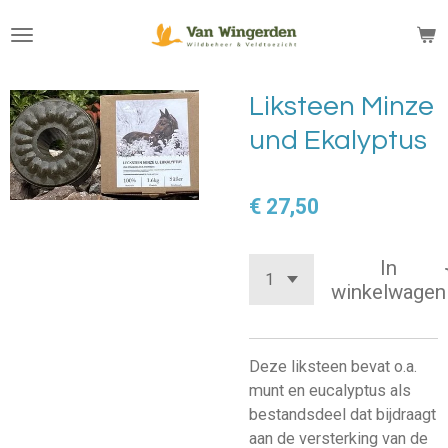
Ga
direct
naar
de
Liksteen Minze
hoofdinhoud
und Ekalyptus
€ 27,50
In
winkelwagen
Deze liksteen bevat o.a.
munt en eucalyptus als
bestandsdeel dat bijdraagt
aan de versterking van de