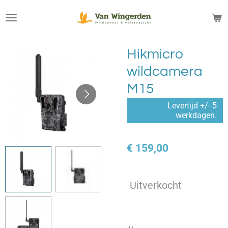
Ga
direct
naar
de
Hikmicro
hoofdinhoud
wildcamera
M15
Levertijd +/- 5
werkdagen.
€ 159,00
Uitverkocht